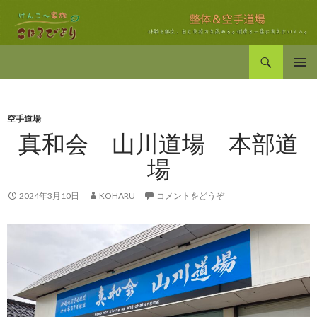
検索
新潟県田上町で日本伝統空手道と整体の けんこ〜家族 こはる日和
コンテンツへ移動
メインメ
ニュー
空手道場
真和会 山川道場 本部道
場
2024年3月10日
KOHARU
コメントをどうぞ