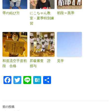
帯の結び方
にこちゃん教
初段＝黒帯
室・夏季特別練
習
和道流空手道初
昇級審査 證
見学
段 合格
授与
F
T
Li
H
共
ac
w
n
at
有
e
itt
e
e
b
er
n
前の投稿